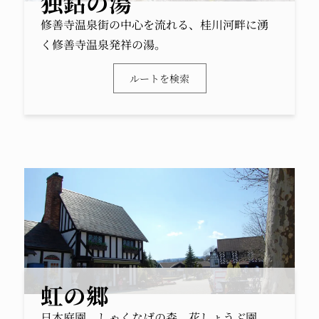
独鈷の湯
修善寺温泉街の中心を流れる、桂川河畔に湧
く修善寺温泉発祥の湯。
ルートを検索
虹の郷
日本庭園、しゃくなげの森、花しょうぶ園、