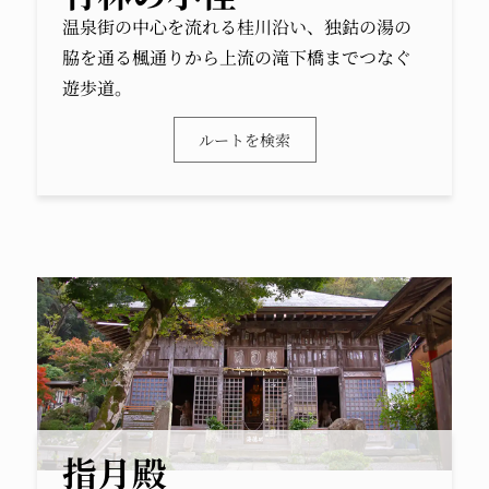
温泉街の中心を流れる桂川沿い、独鈷の湯の
脇を通る楓通りから上流の滝下橋までつなぐ
遊歩道。
ルートを検索
指月殿