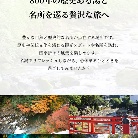
800年の歴史ある湯と
名所を巡る贅沢な旅へ
豊かな自然と
歴史的な名所が
点在する場所です。
歴史や伝統文化を感じる
観光スポットや名所を訪れ、
四季折々の風景を楽しめます。
名湯でリフレッシュしながら、
心休まるひとときを
過ごしてみませんか？