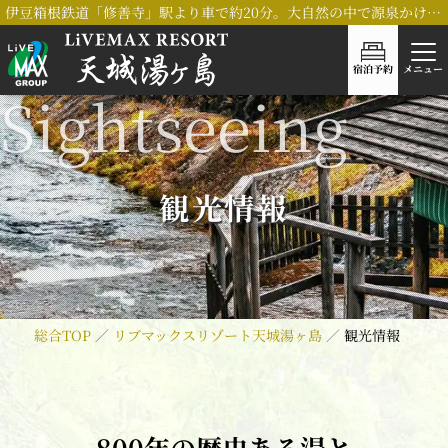
伊豆箱根鉄道「修善寺」駅より車で約20分。大自然の中で源泉かけ流し「木太刀の湯」を堪能いただける、リブマックスリゾート天城湯ヶ島
宿泊予約
メニュー
観光情報
総合TOP
リブマックスリゾート天城湯ヶ島
観光情報