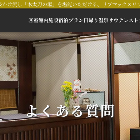
泉かけ流し「木太刀の湯」を堪能いただける、リブマックスリ
客室
館内施設
宿泊プラン
日帰り
温泉
サウナ
レスト
よくある質問