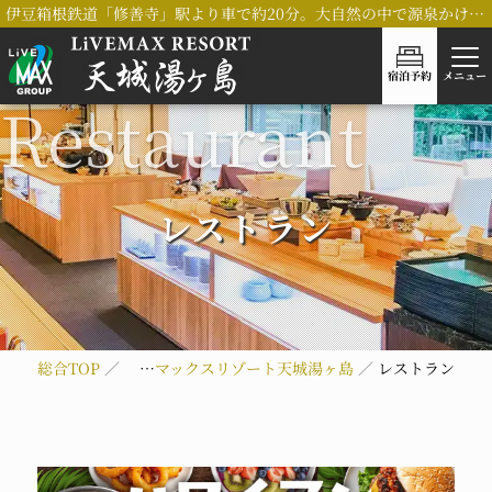
伊豆箱根鉄道「修善寺」駅より車で約20分。大自然の中で源泉かけ流し「木太刀の湯」を堪能いただける、リブマックスリゾート天城湯ヶ島
宿泊予約
メニュー
レストラン
総合TOP
リブマックスリゾート天城湯ヶ島
レストラン